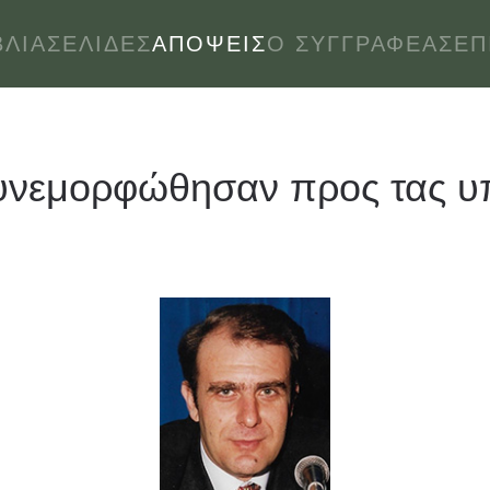
ΒΛΊΑ
ΣΕΛΊΔΕΣ
ΑΠΌΨΕΙΣ
Ο ΣΥΓΓΡΑΦΈΑΣ
ΕΠ
υνεμορφώθησαν προς τας υπ