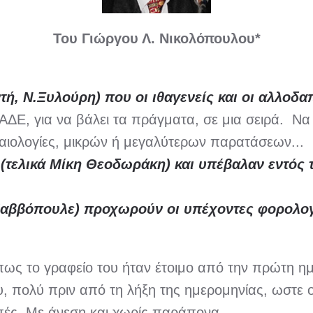
Του Γιώργου Λ. Νικολόπουλου*
οντή, Ν.Ξυλούρη) που οι ιθαγενείς και οι αλλοδ
ΑΑΔΕ, για να βάλει τα πράγματα, σε μια σειρά. Να
ικαιολογίες, μικρών ή μεγαλύτερων παρατάσεων...
(τελικά Μίκη Θεοδωράκη) και υπέβαλαν εντός 
 Σαββόπουλε) προχωρούν οι υπέχοντες φορολο
πως το γραφείο του ήταν έτοιμο από την πρώτη ημ
 πολύ πριν από τη λήξη της ημερομηνίας, ωστε ο
πές. Με άνεση και χωρίς παράπονα...