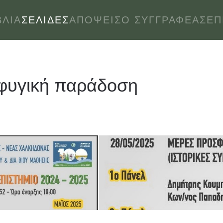
ΒΛΊΑ
ΣΕΛΊΔΕΣ
ΑΠΌΨΕΙΣ
Ο ΣΥΓΓΡΑΦΈΑΣ
ΕΠ
φυγική παράδοση