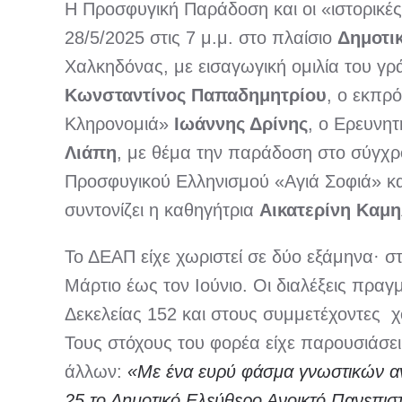
Η Προσφυγική Παράδοση και οι «ιστορικές 
28/5/2025 στις 7 μ.μ. στο πλαίσιο
Δημοτι
Χαλκηδόνας, με εισαγωγική ομιλία του γ
Κωνσταντίνος Παπαδημητρίου
, ο εκπρ
Κληρονομιά»
Ιωάννης Δρίνης
, ο Ερευνη
Λιάπη
, με θέμα την παράδοση στο σύγχρ
Προσφυγικού Ελληνισμού «Αγιά Σοφιά» κ
συντονίζει η καθηγήτρια
Αικατερίνη Καμ
Το ΔΕΑΠ είχε χωριστεί σε δύο εξάμηνα· σ
Μάρτιο έως τον Ιούνιο. Οι διαλέξεις πρα
Δεκελείας 152 και στους συμμετέχοντες
Τους στόχους του φορέα είχε παρουσιάσε
άλλων:
«Με ένα ευρύ φάσμα γνωστικών αντι
25 το Δημοτικό Ελεύθερο Ανοικτό Πανεπι