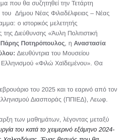
θέμα που θα συζητηθεί την Τετάρτη
 του Δήμου Νέας Φιλαδέλφειας – Νέας
μμα: ο ιστορικός μελετητής
 της Διεύθυνσης «Άυλη Πολιτιστική
ν
Πάρης Ποτηρόπουλος
, η
Αναστασία
ύλου:
Διευθύντρια του Μουσείου
 Ελληνισμού «Φιλώ Χαϊδεμένου». Θα
εβρουάριο του 2025 και το εαρινό από τον
α Ελληνισμού Διασποράς (ΠΠΙΕΔ), Λεωφ.
αρξη των μαθημάτων, λέγοντας μεταξύ
υργία του κατά το χειμερινό εξάμηνο 2024-
ας Χαλκηδόνας. Ένας θεσμός που θα