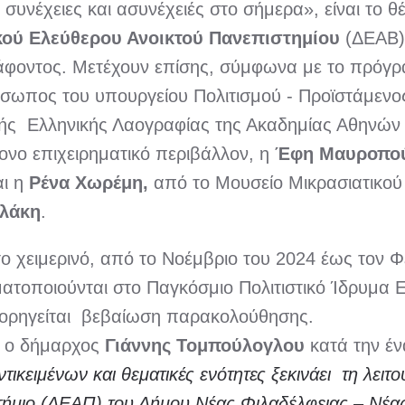
συνέχειες και ασυνέχειές στο σήμερα», είναι το 
κού Ελεύθερου Ανοικτού Πανεπιστημίου
(ΔΕΑΒ)
ράφοντος. Μετέχουν επίσης, σύμφωνα με το πρόγρα
όσωπος του υπουργείου Πολιτισμού - Προϊστάμενος
τής Ελληνικής Λαογραφίας της Ακαδημίας Αθηνώ
ονο επιχειρηματικό περιβάλλον, η
Έφη Μαυροπο
αι η
Ρένα Χωρέμη,
από το Μουσείο Μικρασιατικού
ηλάκη
.
το χειμερινό, από το Νοέμβριο του 2024 έως τον Φ
γματοποιούνται στο Παγκόσμιο Πολιτιστικό Ίδρυμ
 χορηγείται βεβαίωση παρακολούθησης.
ι ο δήμαρχος
Γιάννης Τομπούλογλου
κατά την έν
κειμένων και θεματικές ενότητες ξεκινάει τη λειτο
στήμιο (ΔΕΑΠ) του Δήμου Νέας Φιλαδέλφειας – Νέ