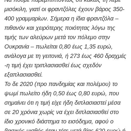
μισόκιλη, γιατί οι φραντζόλες έχουν βάρος 350-
400 γραμμαρίων. Σήμερα η ίδια φραντζόλα –
πιθανόν και χειρότερης ποιότητας λόγω της
τιμής των αλεύρων μετά τον πόλεμο στην
Ουκρανία – πωλείται 0,80 έως 1,35 ευρώ,
ανάλογα με τη γειτονιά, ή 273 έως 460 δραχμές
-η τιμή έχει τριπλασιασθεί έως σχεδόν
εξαπλασιασθεί.
Το δε 2020 (προ πανδημίας και πολέμου) το
ψωμί πωλείτο ήδη 0,50 έως 0,80 ευρώ, που
σημαίνει ότι η τιμή είχε ήδη διπλασιαστεί μέσα
σε 20 χρόνια χωρίς να έχει διπλασιασθεί στο
ίδιο χρονικό διάστημα το εισόδημα, αφού ο
βασικός μισθός ήταν τότε μετά βίας 620 ευρώ ή