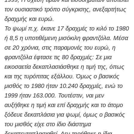
τον ουσιαστικό τρόπο σύγκρισης, ανεξαρτήτως
δραχμής και ευρώ.
Το ψωμί π.χ. έκανε 17 δραχμές το κιλό το 1980
ή 8,5 η υποτιθέμενη μισόκιλη φραντζόλα. Μέσα
σε 20 χρόνια, στις παραμονές του ευρώ, η
φραντζόλα έφτασε τις 80 δραχμές: Σε μια
εικοσαετία δεκαπλασιάσθηκε η τιμή της, όπως
και της τυρόπιτας εξάλλου. Όμως ο βασικός
μισθός το 1980 ήταν 10.240 δραχμές, ενώ το
1999 ήταν 163.000. Τουτέστιν, ναι μεν
αυξήθηκε η τιμή και επί δραχμής και το άτομο
ξόδευε δεκαπλάσια για ψωμί, όμως ο βασικός
του μισθός είχε στο ίδιο διάστημα
δεκαπενταπλασιαθεί. Δεν τηρήθηκε η ίδια