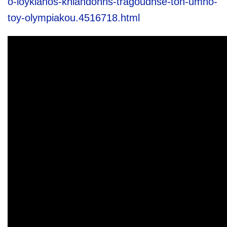
o-loykianos-khlahdonhs-tragoudhse-ton-umno-
toy-olympiakou.4516718.html