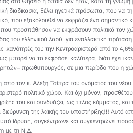
άς στο Θησείο η οποία δεν ήταν, κατά τη γνώμη 
κή διαδικασία, θέλει ηγετικά πρόσωπα, που να τη
τικό, που εξακολουθεί να εκφράζει ένα σημαντικό κ
που προσπάθησαν να εκφράσουν πολιτικά τον χώρ
ρίδας του ελληνικού λαού, για εναλλακτική πρόταση
τις ικανότητές του την Κεντροαριστερά από το 4,6
 πως μπορεί να το εκφράσει καλύτερα, διότι έχει ι
ρητών– πρωθυπουργός, σε μια περίοδο που η χώρ
από τον κ. Αλέξη Τσίπρα του ονόματος του νέου 
ριστερό πολιτικό χώρο. Και όχι μόνον, προσθέτου
ιξής του και συνδυάζει, ως τίτλος κόμματος, και 
 διεύρυνση της λαϊκής του υποστήριξης!!! Αυτό α
ν υπό ίδρυση, συγκέντρωνε και συγκεντρώνει ποσο
η με τη Ν.Δ.