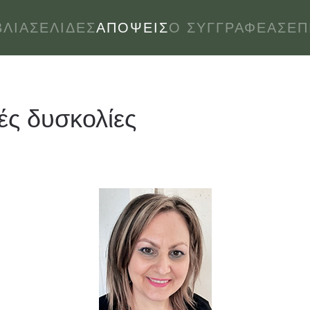
ΒΛΊΑ
ΣΕΛΊΔΕΣ
ΑΠΌΨΕΙΣ
Ο ΣΥΓΓΡΑΦΈΑΣ
ΕΠ
ές δυσκολίες