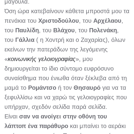
μάγουλα.
Όση ώρα κατεβαίνουν κάθετα μπροστά μου τα
πενάκια του
Χριστοδούλου
, του
Αρχέλαου
,
του
Παυλίδη
, του
Βλάχου
, του
Πολενάκη
,
του
Γάλλια
( η Χοντρή και ο Ζαχαρίας), όλων
εκείνων την πατεράδων της λεγόμενης
«
κοινωνικής γελοιογραφίας
», μου
δημιουργείται το ίδιο σύντομο ευφρόσυνο
συναίσθημα που ένιωθα όταν ξέκλεβα από τη
μαμά το
Ρομάντσο
ή τον
Θησαυρό
για να τα
ξεφυλλίσω και να χαρώ τις γελοιογραφίες που
υπήρχαν, σχεδόν σελίδα παρά σελίδα.
Είναι
σαν να ανοίγει στην οθόνη του
λάπτοπ ένα παράθυρο
και μπαίνει το αεράκι